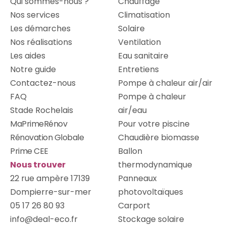
Qui sommes-nous ?
Chauffage
Nos services
Climatisation
Les démarches
Solaire
Nos réalisations
Ventilation
Les aides
Eau sanitaire
Notre guide
Entretiens
Contactez-nous
Pompe à chaleur air/air
FAQ
Pompe à chaleur
Stade Rochelais
air/eau
MaPrimeRénov
Pour votre piscine
Rénovation Globale
Chaudière biomasse
Prime CEE
Ballon
Nous trouver
thermodynamique
22 rue ampère 17139
Panneaux
Dompierre-sur-mer
photovoltaïques
05 17 26 80 93
Carport
info@deal-eco.fr
Stockage solaire