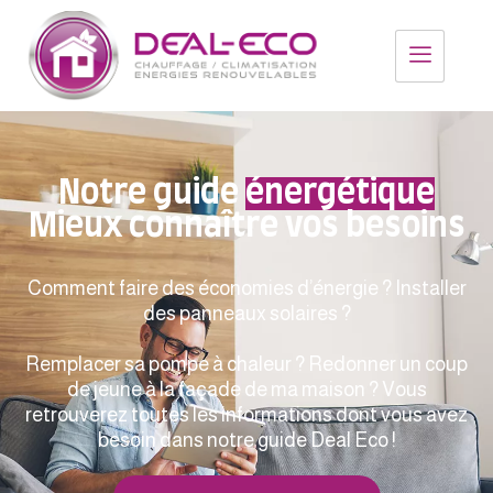
Notre guide
énergétique
Mieux connaître vos besoins
Comment faire des économies d’énergie ? Installer
des panneaux solaires ?
Remplacer sa pompe à chaleur ? Redonner un coup
de jeune à la façade de ma maison ? Vous
retrouverez toutes les informations dont vous avez
besoin dans notre guide Deal Eco !