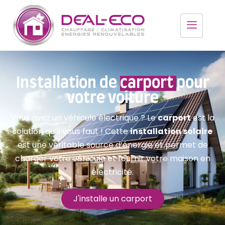
Installation de
carport
pour
votre voiture
Vous avez un véhicule électrique ? Le
carport
est la
solution qu’il vous faut ! Cette
installation solaire
est une véritable source d’énergie et permet de
charger votre véhicule et fournir votre maison en
électricité.
J'installe un carport