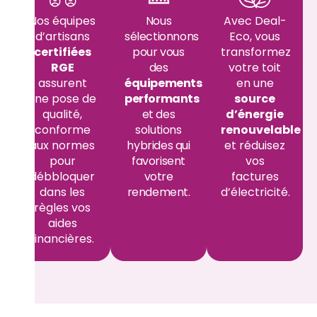
Nos équipes
Nous
Avec Deal-
d’artisans
sélectionnons
Eco, vous
certifiées
pour vous
transformez
RGE
des
votre toit
assurent
équipements
en une
une pose de
performants
source
qualité,
et des
d’énergie
conforme
solutions
renouvelable
aux normes
hybrides qui
et réduisez
pour
favorisent
vos
débbloquer
votre
factures
dans les
rendement.
d’électricité.
règles vos
aides
financières.