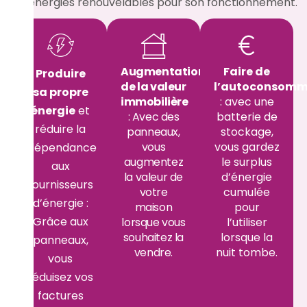
les énergies renouvelables pour son fonctionnement.
Augmentation
Faire de
Produire
de la valeur
l’autoconsomm
sa propre
immobilière
: avec une
énergie
et
: Avec des
batterie de
réduire la
panneaux,
stockage,
vous
vous gardez
dépendance
augmentez
le surplus
aux
la valeur de
d’énergie
fournisseurs
votre
cumulée
d’énergie :
maison
pour
Grâce aux
lorsque vous
l’utiliser
souhaitez la
lorsque la
panneaux,
vendre.
nuit tombe.
vous
réduisez vos
factures