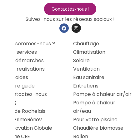
Contactez-nous !
Suivez-nous sur les réseaux sociaux !
Qui sommes-nous ?
Chauffage
Nos services
Climatisation
Les démarches
Solaire
Nos réalisations
Ventilation
Les aides
Eau sanitaire
Notre guide
Entretiens
Contactez-nous
Pompe à chaleur air/air
FAQ
Pompe à chaleur
Stade Rochelais
air/eau
MaPrimeRénov
Pour votre piscine
Rénovation Globale
Chaudière biomasse
Prime CEE
Ballon