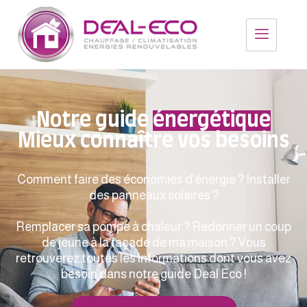
Notre guide
énergétique
Mieux connaître vos besoins
Comment faire des économies d’énergie ? Installer
des panneaux solaires ?
Remplacer sa pompe à chaleur ? Redonner un coup
de jeune à la façade de ma maison ? Vous
retrouverez toutes les informations dont vous avez
besoin dans notre guide Deal Eco !