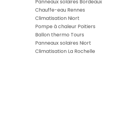
Panneaux solaires Bordeaux
Chauffe-eau Rennes
Climatisation Niort
Pompe à chaleur Poitiers
Ballon thermo Tours
Panneaux solaires Niort
Climatisation La Rochelle
Pompe à chaleur Tours
Chauffe-eau Angoulême
Climatisation Bordeaux
Climatisation Cognac
Panneaux solaires Rennes
Le site Deal-Eco
Mentions légales