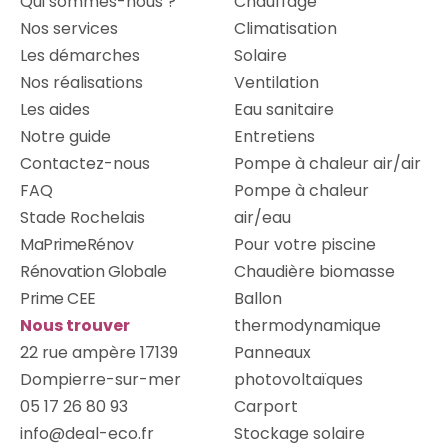
Qui sommes-nous ?
Chauffage
Nos services
Climatisation
Les démarches
Solaire
Nos réalisations
Ventilation
Les aides
Eau sanitaire
Notre guide
Entretiens
Contactez-nous
Pompe à chaleur air/air
FAQ
Pompe à chaleur
Stade Rochelais
air/eau
MaPrimeRénov
Pour votre piscine
Rénovation Globale
Chaudière biomasse
Prime CEE
Ballon
Nous trouver
thermodynamique
22 rue ampère 17139
Panneaux
Dompierre-sur-mer
photovoltaïques
05 17 26 80 93
Carport
info@deal-eco.fr
Stockage solaire