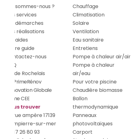
Qui sommes-nous ?
Chauffage
Nos services
Climatisation
Les démarches
Solaire
Nos réalisations
Ventilation
Les aides
Eau sanitaire
Notre guide
Entretiens
Contactez-nous
Pompe à chaleur air/air
FAQ
Pompe à chaleur
Stade Rochelais
air/eau
MaPrimeRénov
Pour votre piscine
Rénovation Globale
Chaudière biomasse
Prime CEE
Ballon
Nous trouver
thermodynamique
22 rue ampère 17139
Panneaux
Dompierre-sur-mer
photovoltaïques
05 17 26 80 93
Carport