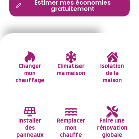
Estimer mes économies
gratuitement
Avec 4,6/5 étoiles sur Google
Changer
Climatiser
Isolation
mon
ma maison
de la
chauffage
maison
Installer
Remplacer
Faire une
des
mon
rénovation
panneaux
chauffe
globale