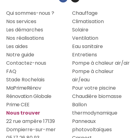
Qui sommes-nous ?
Chauffage
Nos services
Climatisation
Les démarches
Solaire
Nos réalisations
Ventilation
Les aides
Eau sanitaire
Notre guide
Entretiens
Contactez-nous
Pompe à chaleur air/air
FAQ
Pompe à chaleur
Stade Rochelais
air/eau
MaPrimeRénov
Pour votre piscine
Rénovation Globale
Chaudière biomasse
Prime CEE
Ballon
Nous trouver
thermodynamique
22 rue ampère 17139
Panneaux
Dompierre-sur-mer
photovoltaïques
05 17 26 80 93
Carport