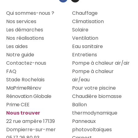
Qui sommes-nous ?
Chauffage
Nos services
Climatisation
Les démarches
Solaire
Nos réalisations
Ventilation
Les aides
Eau sanitaire
Notre guide
Entretiens
Contactez-nous
Pompe à chaleur air/air
FAQ
Pompe à chaleur
Stade Rochelais
air/eau
MaPrimeRénov
Pour votre piscine
Rénovation Globale
Chaudière biomasse
Prime CEE
Ballon
Nous trouver
thermodynamique
22 rue ampère 17139
Panneaux
Dompierre-sur-mer
photovoltaïques
05 17 26 80 93
Carport