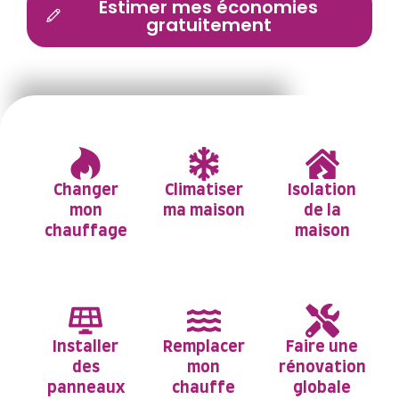
Estimer mes économies
gratuitement
Avec 4,6/5 étoiles sur Google
Changer
Climatiser
Isolation
mon
ma maison
de la
chauffage
maison
Installer
Remplacer
Faire une
des
mon
rénovation
panneaux
chauffe
globale