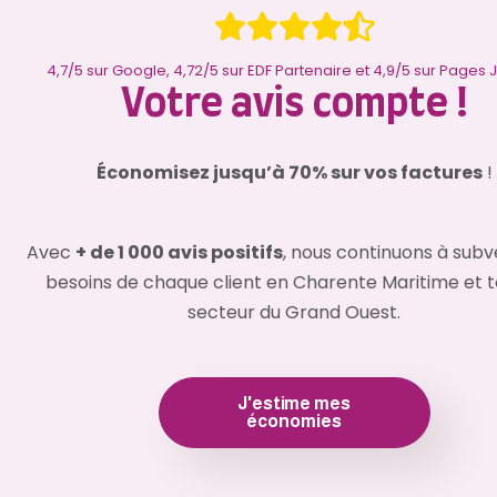
4,7/5 sur Google, 4,72/5 sur EDF Partenaire et 4,9/5 sur Pages
Votre avis compte !
éjà
Merci à Théo et son équipe pour l
anneaux
professionnalisme. Installation de qualité,
is nous
pompes à chaleur, du chauffe-eau ains
Économisez jusqu’à 70% sur vos factures
!
fin
l'adoucisseur est nickel ! Je recomman
isfaite
entreprise !
ge de
Avec
+ de 1 000 avis positifs
, nous continuons à subv
Ronnie Genard
besoins de chaque client en Charente Maritime et t
secteur du Grand Ouest.
J'estime mes
économies