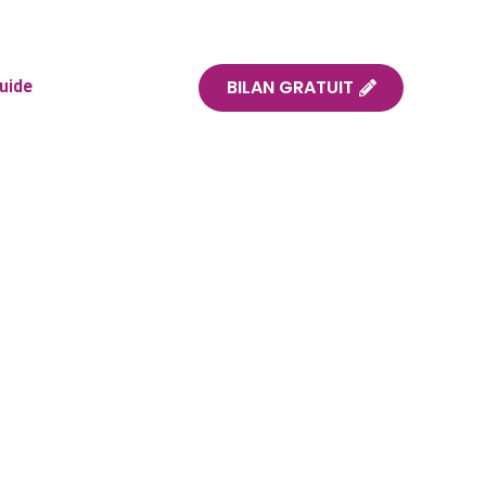
BILAN GRATUIT
uide
nergie avec
ptées
tables et durables.
.