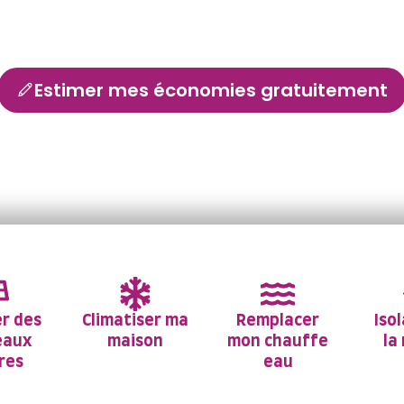
nnel Deal Eco dans le Grand Ouest pour vos travaux de ré
Estimer mes économies gratuitement
Avec 4,6/5 étoiles sur Google
er des
Climatiser ma
Remplacer
Iso
eaux
maison
mon chauffe
la
ires
eau