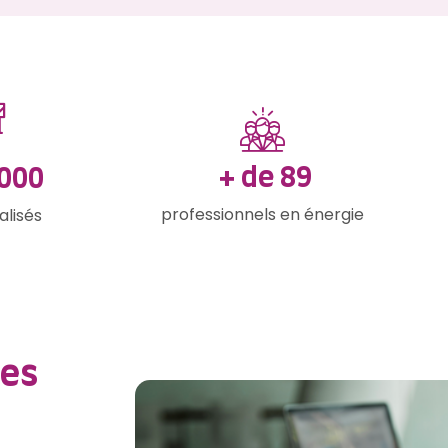
+ de
127
000
professionnels en énergie
alisés
des