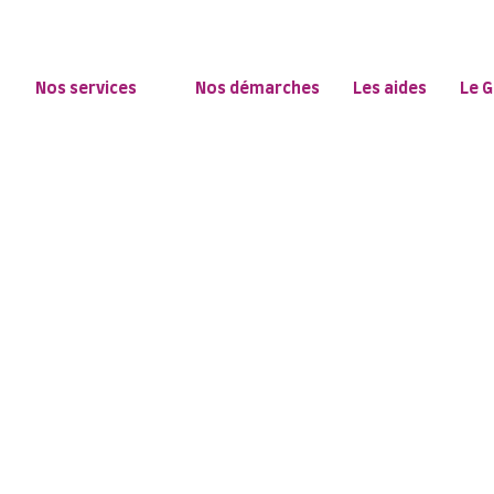
Nos services
Nos démarches
Les aides
Le G
os factures d'é
solutions ada
e les particuliers dans des solutions concrètes, ren